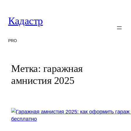
Перейти
к
Кадастр
содержимому
PRO
Метка:
гаражная
амнистия 2025