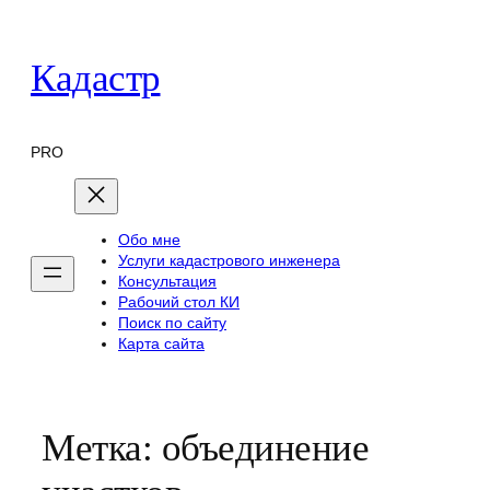
Перейти
к
Кадастр
содержимому
PRO
Обо мне
Услуги кадастрового инженера
Консультация
Рабочий стол КИ
Поиск по сайту
Карта сайта
Метка:
объединение