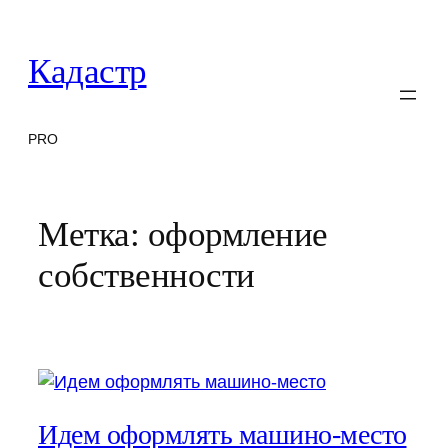
Перейти
к
Кадастр
содержимому
PRO
Метка:
оформление
собственности
Идем оформлять машино-место