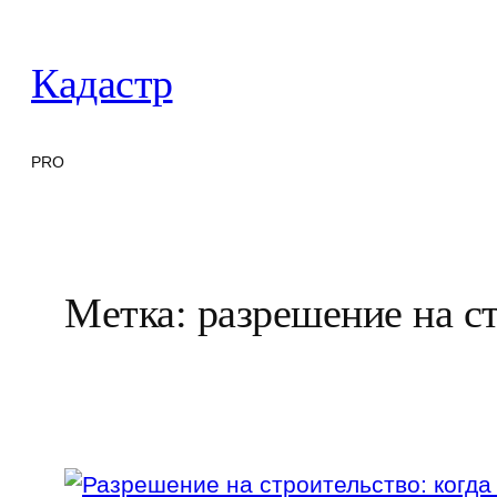
Перейти
к
Кадастр
содержимому
PRO
Метка:
разрешение на с