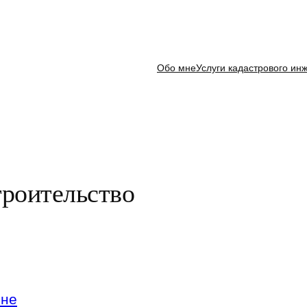
Обо мне
Услуги кадастрового ин
троительство