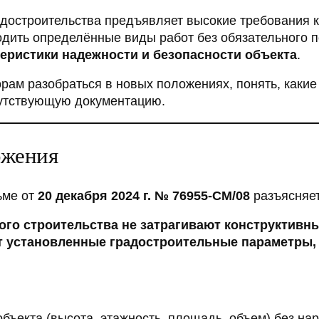
достроительства предъявляет высокие требования к
дить определённые виды работ без обязательного п
теристики надежности и безопасности объекта
.
орам разобраться в новых положениях, понять, каки
путствующую документацию.
ожения
ьме от
20 декабря 2024 г. № 76955-СМ/08
разъясняе
ого строительства не затрагивают конструктивн
ют установленные градостроительные параметры,
объекта (высота, этажность, площадь, объем) без на