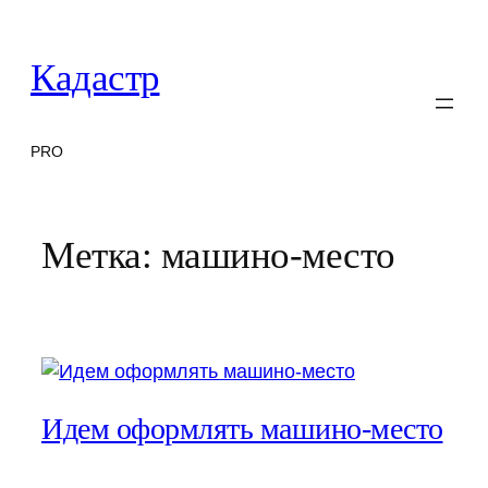
Перейти
к
Кадастр
содержимому
PRO
Метка:
машино-место
Идем оформлять машино-место