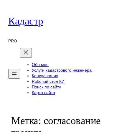
Перейти
к
Кадастр
содержимому
PRO
Обо мне
Услуги кадастрового инженера
Консультация
Рабочий стол КИ
Поиск по сайту
Карта сайта
Метка:
согласование