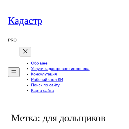
Перейти
к
Кадастр
содержимому
PRO
Обо мне
Услуги кадастрового инженера
Консультация
Рабочий стол КИ
Поиск по сайту
Карта сайта
Метка:
для дольщиков