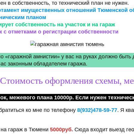
н в собственность, то технический план не нужен.
ртамент имущественных отношений Тюменской об
хническим планом
рует собственность на участок и на гараж
ж с отметками о регистрации собственности
о «гаражной амнистии» у вас на руках должно быть
 вас законным обладателем гаража.
.
Стоимость оформления схемы, ме
ок, межевого плана 10000р. Если нужен технически
братиться ко мне по телефону
8(932)478-59-77
. Я к
 на гараж в Тюмени
5000руб.
Сюда входит выезд гео