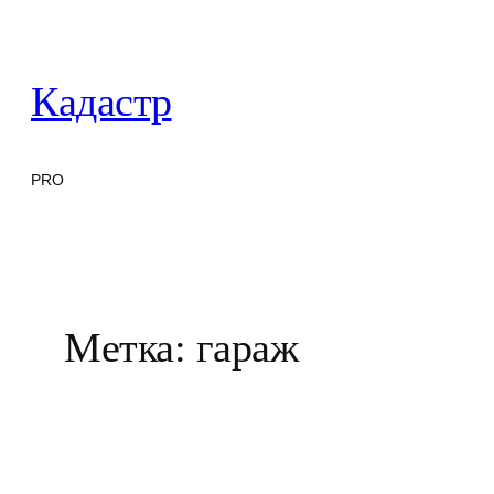
Перейти
к
содержимому
Кадастр
PRO
Метка:
гараж