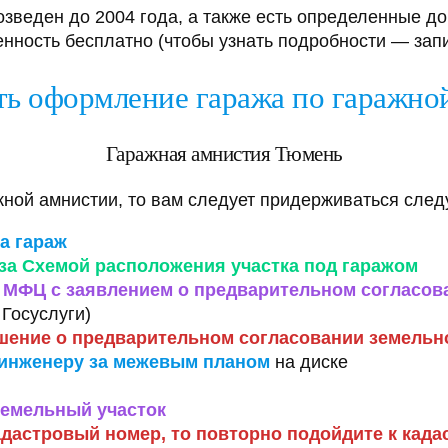
озведен до 2004 года, а также есть определенные до
нность бесплатно (чтобы узнать подробности — зап
ать оформление гаража по гаражно
Гаражная амнистия Тюмень
жной амнистии, то вам следует придерживаться сле
а гараж
за Схемой расположения участка под гаражом
в МФЦ с заявлением о предварительном согласов
 Госуслуги)
шение о предварительном согласовании земельно
 инженеру за межевым планом
на диске
земельный участок
адастровый номер, то п
овторно подойдите к када