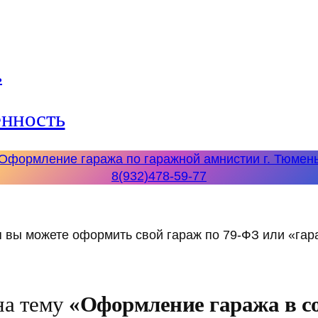
енность
Оформление гаража по гаражной амнистии г. Тюмен
8(932)478-59-77
 вы можете оформить свой гараж по 79-ФЗ или «гара
на тему
«Оформление гаража в с