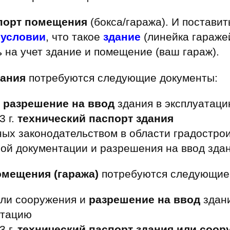
порт помещения
(бокса/гаража). И поставит
 условии
, что такое
здание
(линейка гараже
 на учет здание и помещение (ваш гараж).
дания
потребуются следующие документы:
и
разрешение на ввод
здания в эксплуатац
3 г.
технический паспорт здания
ных законодательством в области градостро
ной документации и разрешения на ввод зда
омещения (гаража)
потребуются следующие
ли сооружения и
разрешение на ввод
здани
атацию
3 г.
технический паспорт здания или соор