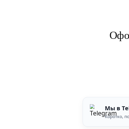
Офо
Мы в Te
Коротко, по