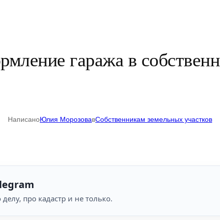
рмление гаража в собственн
Написано
Юлия Морозова
в
Собственникам земельных участков
legram
 делу, про кадастр и не только.