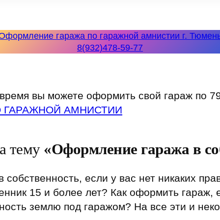
Оформление гаража по гаражной амнистии г. Тюмен
8(932)478-59-77
время вы можете оформить свой гараж по 7
О ГАРАЖНОЙ АМНИСТИИ
на тему
«Оформление гаража в со
 собственность, если у вас нет никаких пр
венник 15 и более лет? Как оформить гараж,
ность землю под гаражом? На все эти и нек