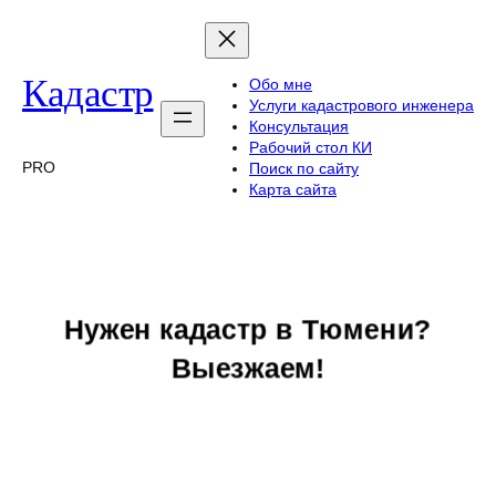
Перейти
к
содержимому
Кадастр
Обо мне
Услуги кадастрового инженера
Консультация
Рабочий стол КИ
PRO
Поиск по сайту
Карта сайта
Нужен кадастр в Тюмени?
Выезжаем!