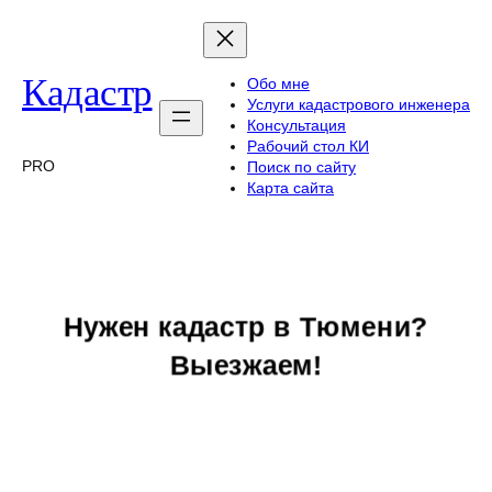
Перейти
к
содержимому
Кадастр
Обо мне
Услуги кадастрового инженера
Консультация
Рабочий стол КИ
PRO
Поиск по сайту
Карта сайта
Нужен кадастр в Тюмени?
Выезжаем!