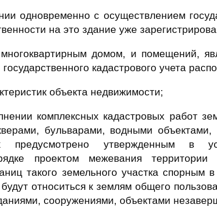
ии одновременно с осуществлением госуда
твенности на это здание уже зарегистрирова
 многоквартирным домом, и помещений, я
государственного кадастрового учета распо
ктеристик объекта недвижимости;
нении комплексных кадастровых работ зем
кверами, бульварами, водными объектами,
ых предусмотрено утвержденным в ус
порядке проектом межевания территории
раниц такого земельного участка спорным 
 будут относиться к землям общего пользов
зданиями, сооружениями, объектами незавер