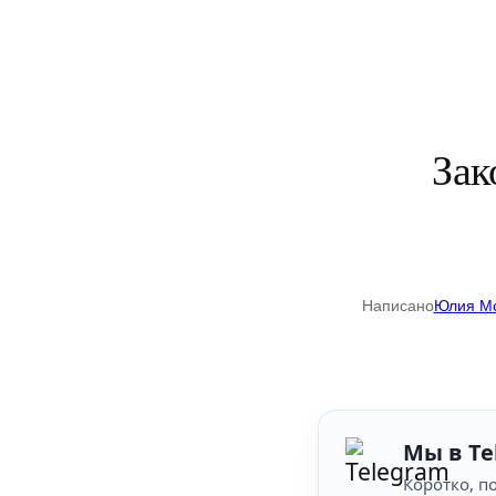
Зак
Написано
Юлия М
Мы в Te
Коротко, по