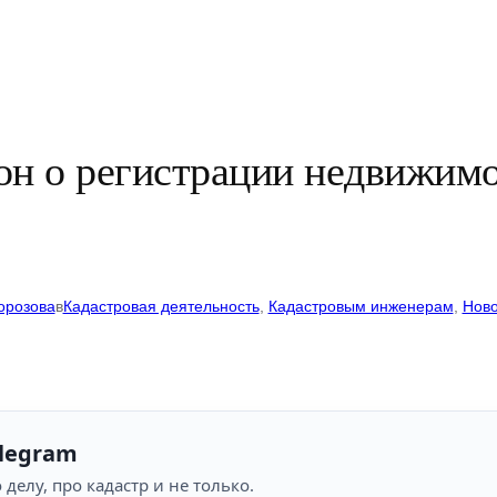
он о регистрации недвижим
орозова
в
Кадастровая деятельность
, 
Кадастровым инженерам
, 
Ново
legram
 делу, про кадастр и не только.