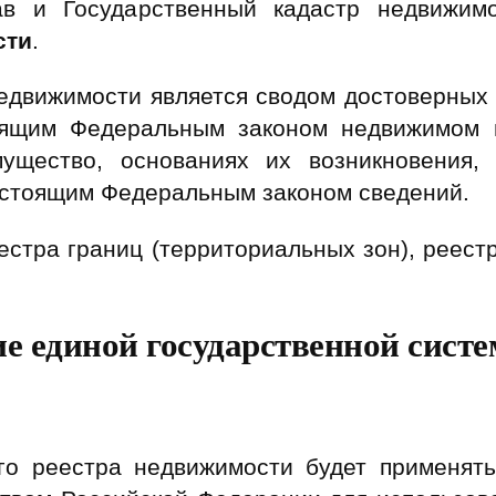
ав и Государственный кадастр недвижим
сти
.
едвижимости является сводом достоверных
оящим Федеральным законом недвижимом 
ущество, основаниях их возникновения, 
астоящим Федеральным законом сведений.
естра границ (территориальных зон), реестр
е единой государственной сист
ого реестра недвижимости будет применят