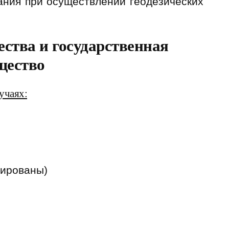
ания при осуществлении геодезических
ства и государственная
щество
учаях:
рированы)