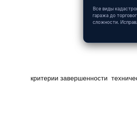
Все виды кадастро
гаража до торговог
сложности. Исправ
критерии завершенности
техниче