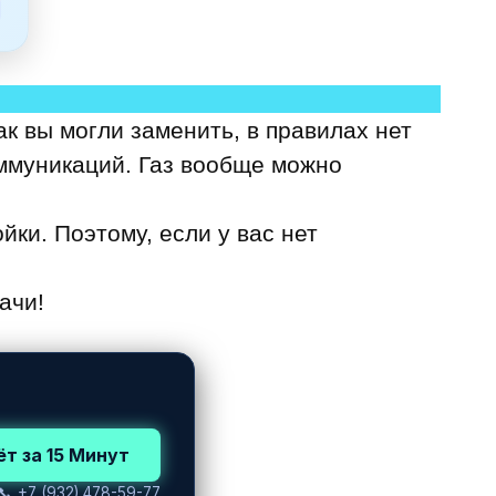
к вы могли заменить, в правилах нет
оммуникаций. Газ вообще можно
ки. Поэтому, если у вас нет
.
ачи!
т за 15 Минут
📞
+7 (932) 478-59-77