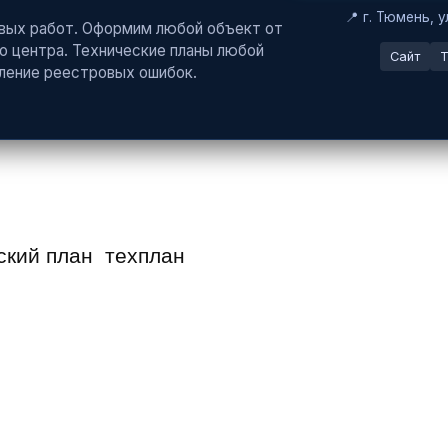
📍 г. Тюмень, 
вых работ. Оформим любой объект от
о центра. Технические планы любой
Сайт
T
ление реестровых ошибок.
ский план
техплан