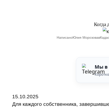
Когда 
Написано
Юлия Морозова
в
Када
Мы в
Коротко
15.10.2025
Для каждого собственника, завершивше