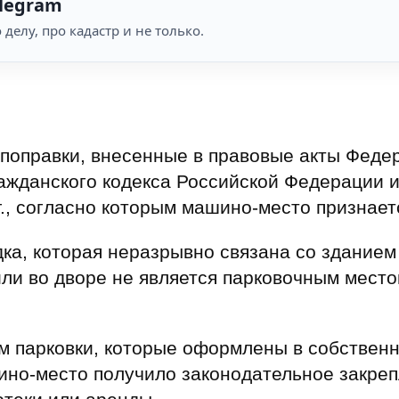
legram
 делу, про кадастр и не только.
 поправки, внесенные в правовые акты Фед
ажданского кодекса Российской Федерации 
г., согласно которым машино-место признае
а, которая неразрывно связана со зданием
или во дворе не является парковочным мест
м парковки, которые оформлены в собствен
но-место получило законодательное закреп