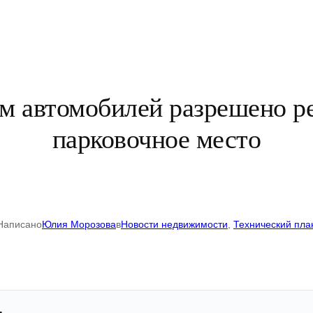
ам автомобилей разрешено ре
парковочное место
Написано
Юлия Морозова
в
Новости недвижимости
, 
Технический пла