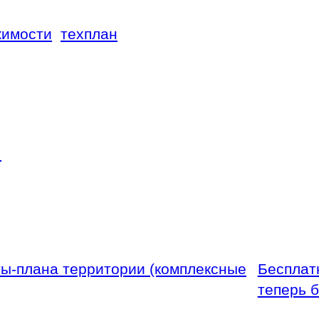
жимости
техплан
А
ты-плана территории (комплексные
Бесплат
теперь 