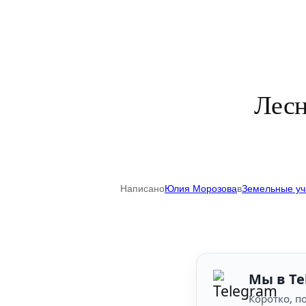
Лесн
Написано
Юлия Морозова
в
Земельные уч
Мы в Te
Коротко, по