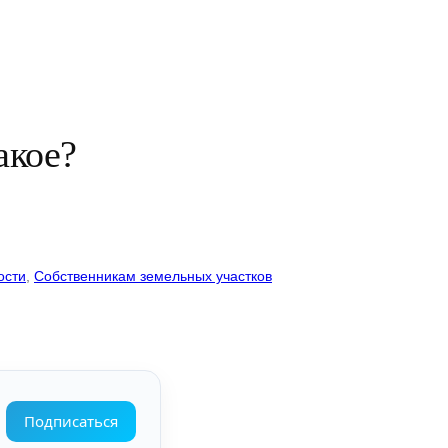
акое?
ости
, 
Собственникам земельных участков
Подписаться