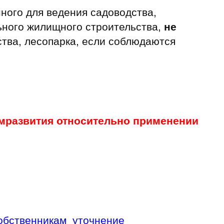
нного для ведения садоводства,
льного жилищного строительства,
не
ства, лесопарка, если соблюдаются
мразвития относительно применении
обственникам
уточнение