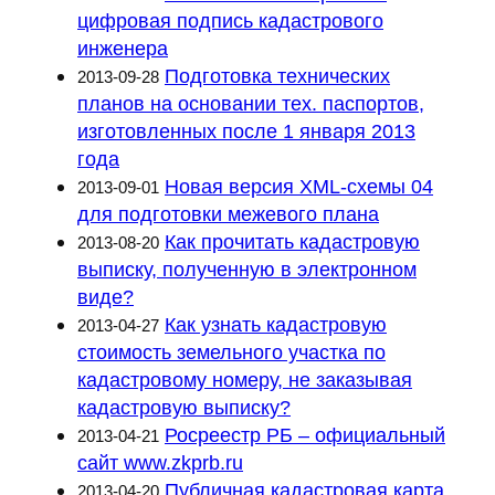
цифровая подпись кадастрового
инженера
Подготовка технических
2013-09-28
планов на основании тех. паспортов,
изготовленных после 1 января 2013
года
Новая версия XML-схемы 04
2013-09-01
для подготовки межевого плана
Как прочитать кадастровую
2013-08-20
выписку, полученную в электронном
виде?
Как узнать кадастровую
2013-04-27
стоимость земельного участка по
кадастровому номеру, не заказывая
кадастровую выписку?
Росреестр РБ – официальный
2013-04-21
сайт www.zkprb.ru
Публичная кадастровая карта
2013-04-20